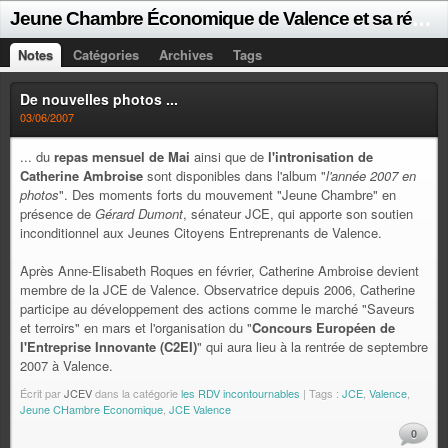
J
eune Chambre Économique de Valence et sa région
Notes
Catégories
Archives
Tags
De nouvelles photos ...
03/06/2007
... du
repas mensuel de Mai
ainsi que de
l'intronisation de
Catherine Ambroise
sont disponibles dans l'album "
l'année 2007 en
photos
". Des moments forts du mouvement "Jeune Chambre" en
présence de
Gérard Dumont
, sénateur JCE, qui apporte son soutien
inconditionnel aux Jeunes Citoyens Entreprenants de Valence.
Après Anne-Elisabeth Roques en février, Catherine Ambroise devient
membre de la JCE de Valence. Observatrice depuis 2006, Catherine
participe au développement des actions comme le marché "Saveurs
et terroirs" en mars et l'organisation du "
Concours Européen de
l'Entreprise Innovante (C2EI)
" qui aura lieu à la rentrée de septembre
2007 à Valence.
Écrit par
JCEV
dans la catégorie
les RDV incontournables
| Tags :
JCE
,
Valence
,
Jeune CHambre Economique
,
JCE Valence
0